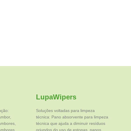
LupaWipers
nção:
Soluções voltadas para limpeza
ambor,
técnica: Pano absorvente para limpeza
tambores,
técnica que ajuda a diminuir resíduos
tambores
oriundos do uso de estopas, panos