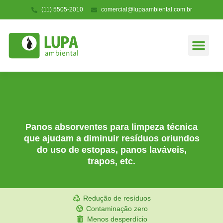
(11) 5505-2010
comercial@lupaambiental.com.br
Linha de Soluções
Situações de Uso
Panos absorventes para limpeza técnica
que ajudam a diminuir resíduos oriundos
do uso de estopas, panos laváveis,
trapos, etc.
Redução de resíduos
Contaminação zero
Menos desperdício