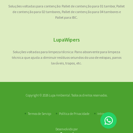
Soluções voltadas para contenção: Pallet de contenção para 01 tambor, Pallet
de contenção para 02 tambores, Pallet de contenção para 04 tambores e
Pallet para IBC.
LupaWipers
Soluções voltadas para limpeza técnica: Pano absorvente para limpeza
técnica que ajuda a diminuir resíduos oriundos do uso de estopas, panos
laváveis, trapos, etc.
Copyright © 2026 Lupa Ambiental. Todos os direitos reservados.
Termos de Serviço
Política de Privacidade
Intranet
Desenvolvido por