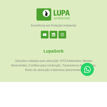
Excelência em Proteção Ambiental
LupaSorb
Soluções voltadas para absorção: KITS Ambientais, Mantas
Absorventes, Cordões para contenção, Travesseiros Absorventes,
Rolos de absorção e Barreiras absorventes.
LupaNew
Soluções voltadas para contenção: Pallet de contenção para 01 tambor,
Pallet de contenção para 02 tambores, Pallet de contenção para 04
tambores e Pallet para IBC.